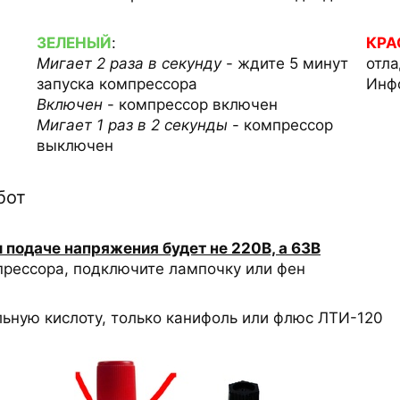
ЗЕЛЕНЫЙ
:
КР
Мигает 2 раза в секунду
- ждите 5 минут
отл
запуска компрессора
Инф
Включен
- компрессор включен
Мигает 1 раз в 2 секунды
- компрессор
выключен
бот
и подаче напряжения будет не 220В, а 63В
мпрессора, подключите лампочку или фен
льную кислоту, только канифоль или флюс ЛТИ-120