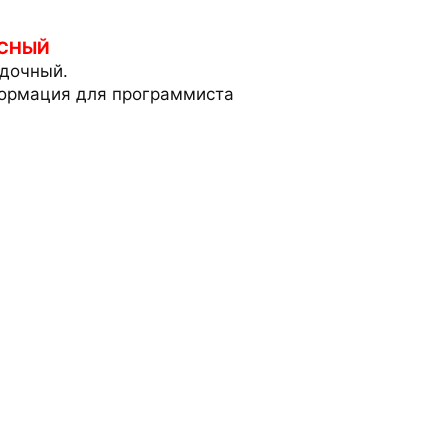
АСНЫЙ
адочный.
ормация для программиста