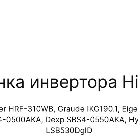
ка инвертора Hi
r HRF-310WB, Graude IKG190.1, Eigen
S4-0500AKA, Dexp SBS4-0550AKA, Hy
LSB530DgID