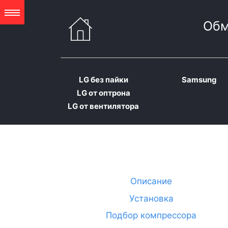
Обм
LG без пайки
Samsung
LG от оптрона
LG от вентилятора
Описание
Установка
Подбор компрессора