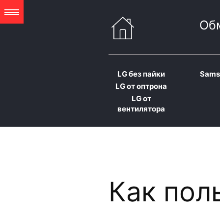
Об
LG без пайки
Sams
LG от оптрона
LG от
вентилятора
Как пол