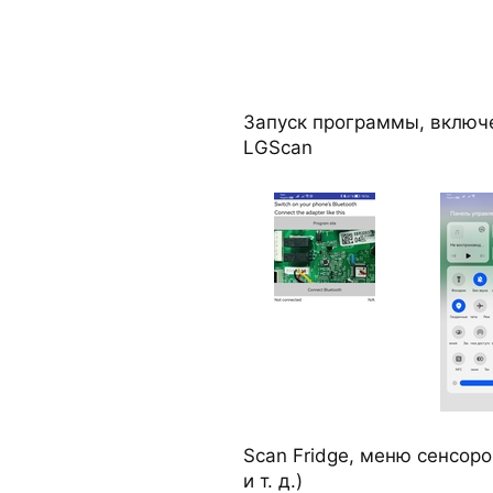
Запуск программы, включе
LGScan
Scan Fridge, меню сенсор
и т. д.)