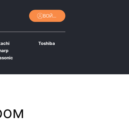
ВОЙТИ
tachi
Toshiba
harp
asonic
ром