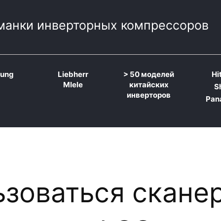
манки инверторных компрессоров
ung
Liebherr
>
50 моделей
Hi
MIele
китайских
S
инверторов
Pan
ьзоваться скане