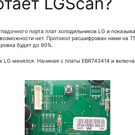
отает LGScan?
тладочного порта плат холодильников LG и показыва
 возможности нет. Протокол расшифрован нами на 7
ровка будет до 90%.
ах LG менялся. Начиная с платы EBR743414 и включ